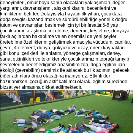
deneyimleri, ömür boyu sahip olacakları yaklaşımları, değer
yargılarını, davranışlarını, alışkanlıklarını, becerilerini ve
kimliklerini belirler. Dolayısıyla hayatın ilk yılları, çocuklara
doğa sevgisi kazandırmak ve sürdürülebilirliğe yönelik doğru
tutum ve davranışları beslemek için iyi bir fırsattır.5-6 yaş
çocuklarının araştırma, inceleme, deneme, keşfetme, dünyaya
farklı açılardan bakabilme ve en önemlisi de yeni şeyler
üretebilme özelliklerini geliştirmek amacıyla vücudum, canlılar,
çevre, 4 element, dünya, gökyüzü ve uzay, enerji kaynakları
gibi konu içerikleri ile anlatım, yönerge çalışmaları, deney,
sanat etkinlikleri ve teknikleriyle çocuklarımızın toprağı tanıyıp
sevmelerini hedeflediğimiz anasınıfımızda, doğa eğitimi için
ekoloji (çevrebilim) dersimiz ile atılacak bu ilk adımın, gelecek
diğer adımlara öncü olacağına inanıyoruz. Etkinlikler
hazırlanırken, çocuğun aktif katılımcı olarak, eğitim sürecinde
bizzat yer almasına dikkat edilmektedir.