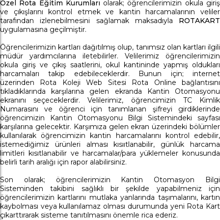
Özel Rota Eğitim Kurumları
olarak; öğrencilerimizin okula giri
ve çıkışlarını kontrol etmek ve kantin harcamalarının veliler
tarafından izlenebilmesini sağlamak maksadıyla
ROTAKART
uygulamasına geçilmiştir.
Öğrencilerimizin kartları dağıtılmış olup, tanımsız olan kartları ilgili
müdür yardımcılarına iletebilirler. Velilerimiz öğrencilerimizin
okula giriş ve çıkış saatlerini, okul kantininde yapmış oldukları
harcamaları takip edebileceklerdir. Bunun için; internet
üzerinden Rota Koleji Web Sitesi Rota Online bağlantısını
tıkladıklarında karşılarına gelen ekranda Kantin Otomasyonu
ekranını seçeceklerdir. Velilerimiz, öğrencimizin TC Kimlik
Numarasını ve öğrenci için tanımlanan şifreyi girdiklerinde
öğrencimizin Kantin Otomasyonu Bilgi Sistemindeki sayfası
karşılarına gelecektir. Karşımıza gelen ekran üzerindeki bölümler
kullanılarak öğrencimizin kantin harcamalarını kontrol edebilir,
istemediğimiz ürünleri alması kısııtlanabilir, günlük harcama
limitleri kısıtlanabilir ve harcamalar/para yüklemeler konusunda
belirli tarih aralığı için rapor alabilirsiniz.
Son olarak; öğrencilerimizin Kantin Otomasyon Bilgi
Sisteminden takibini sağlıklı bir şekilde yapabilmeniz için
öğrencilerimizin kartlarını mutlaka yanlarında taşımalarını, kartın
kaybolması veya kullanılamaz olması durumunda yeni Rota Kart
çıkarttırarak sisteme tanıtılmasını önemle rica ederiz.